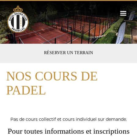
Skip
to
main
content
FIRST-
RÉSERVER UN TERRAIN
PADEL
NOS COURS DE
PADEL
Pas de cours collectif et cours individuel sur demande.
Pour toutes informations et inscriptions