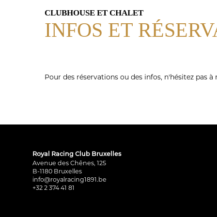
CLUBHOUSE ET CHALET
INFOS ET RÉSERV
Pour des réservations ou des infos, n'hésitez pas à
Royal Racing Club Bruxelles
Avenue des Chênes, 125
B-1180 Bruxelles
info@royalracing1891.be
+32 2 374 41 81