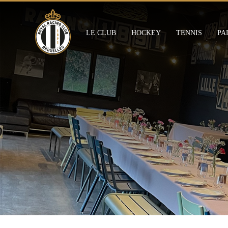
Skip
to
main
LE CLUB
HOCKEY
TENNIS
PA
content