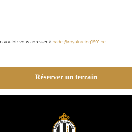
n vouloir vous adresser à
padel@royalracing1891.be
.
Réserver un terrain