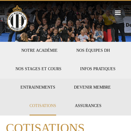
Skip
to
main
content
FIRST-
NOTRE ACADÉMIE
NOS ÉQUIPES DH
HOCKEY
NOS STAGES ET COURS
INFOS PRATIQUES
SECOND-
ENTRAINEMENTS
DEVENIR MEMBRE
INFOS
COTISATIONS
ASSURANCES
COTISATIONS