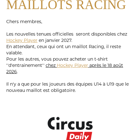
MAILLOTS RACING
Chers membres,
Les nouvelles tenues officielles seront disponibles chez
Hockey Player
en janvier 2027.
En attendant, ceux qui ont un maillot Racing, il reste
valable.
Pour les autres, vous pouvez acheter un t-shirt
''d'entrainement''
chez
Hockey Player
après le 18 août
2026
.
Il n'y a que pour les joueurs des équipes U14 à U19 que le
nouveau maillot est obligatoire.