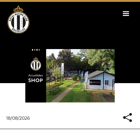
Skip
to
main
content
18/08/2026