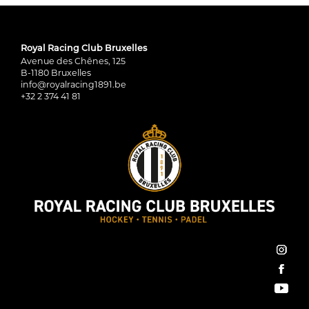
Royal Racing Club Bruxelles
Avenue des Chênes, 125
B-1180 Bruxelles
info@royalracing1891.be
+32 2 374 41 81
inst
face
You